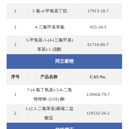
1
1-氯-4-甲氧基丁烷
17913-18-7
2
4-三氟甲基苯氰
455-18-5
5-甲氧基-1-(4-(三氟甲基)
3
61718-80-7
苯基)-1-戊酮
阿立哌唑
序号
产品名称
CAS No.
7-(4-氯丁氧基)-3,4-二氢
1
120004-79-7
喹唑啉-2(1H)-酮
1-(2,3-二氯苯基)哌嗪二盐
2
119532-26-2
酸盐