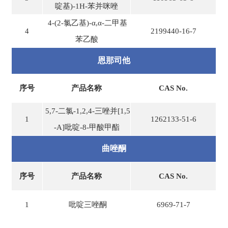
啶基)-1H-苯并咪唑
4-(2-氯乙基)-α,α-二甲基
4
2199440-16-7
苯乙酸
恩那司他
序号
产品名称
CAS No.
5,7-二氯-1,2,4-三唑并[1,5
1
1262133-51-6
-A]吡啶-8-甲酸甲酯
曲唑酮
序号
产品名称
CAS No.
1
吡啶三唑酮
6969-71-7