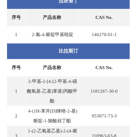
拉呋替丁
序号
产品名称
CAS No.
1
2-氯-4-哌啶甲基吡啶
146270-01-1
比拉斯汀
序号
产品名称
CAS No.
2-甲基-2-[4-[2-甲基-4-磺
1
酰氧基-乙基]苯基]丙酸甲
1181267-30-0
酯
4-(1H-苯并[D]咪唑-2-基)
2
953071-73-3
哌啶-1-羧酸叔丁酯
1-(2-乙氧基乙基)-2-(4-哌
3
110963-63-8