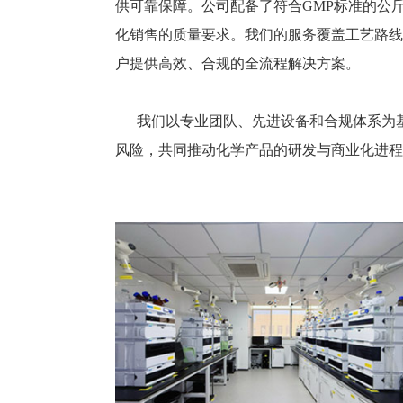
供可靠保障。公司配备了符合GMP标准的公
化销售的质量要求。我们的服务覆盖工艺路线
户提供高效、合规的全流程解决方案。
我们以专业团队、先进设备和合规体系为基
风险，共同推动化学产品的研发与商业化进程