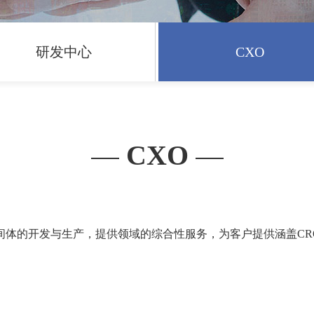
研发中心
CXO
CXO
的开发与生产，提供领域的综合性服务，为客户提供涵盖CRO