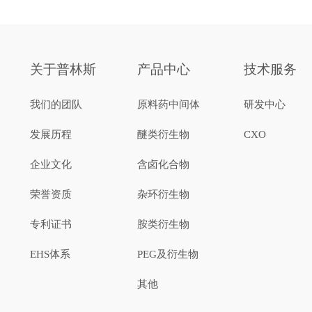
关于普林斯
产品中心
技术服务
我们的团队
原料药中间体
研发中心
发展历程
醚类衍生物
CXO
企业文化
含卤化合物
荣誉资质
杂环衍生物
专利证书
胺类衍生物
EHS体系
PEG及衍生物
其他