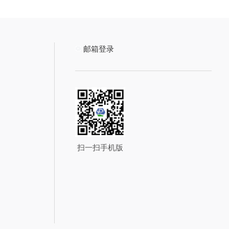
邮箱登录
扫一扫手机版