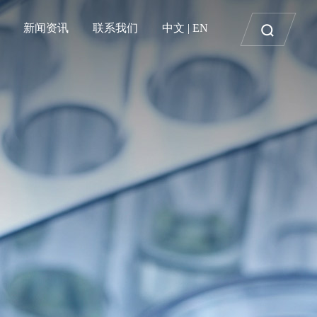
新闻资讯
联系我们
中文
|
EN
醚类衍生物
发展历程
CXO
质量管理
行业动态
意见反馈
杂环衍生物
荣誉资质
PEG及衍生物
EHS体系